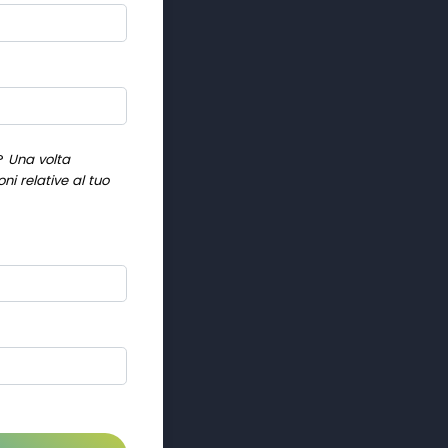
o?
Una volta
ni relative al tuo